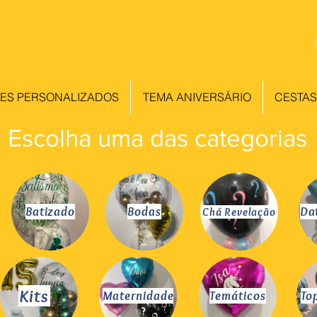
ES PERSONALIZADOS
TEMA ANIVERSÁRIO
CESTAS
Escolha uma das categorias
Batizado
Bodas
Da
Chá Revelação
Kits
Maternidade
Temáticos
To