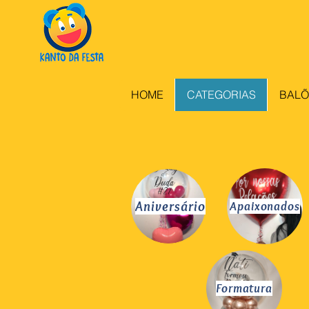
HOME
CATEGORIAS
BALÕ
Aniversário
Apaixonados
Formatura