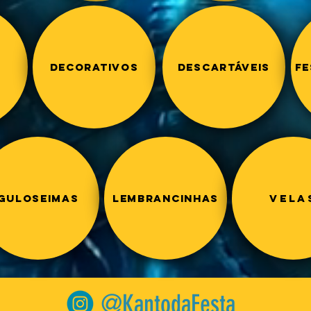
Decorativos
descartáveis
FE
Guloseimas
Lembrancinhas
Vela
@KantodaFesta